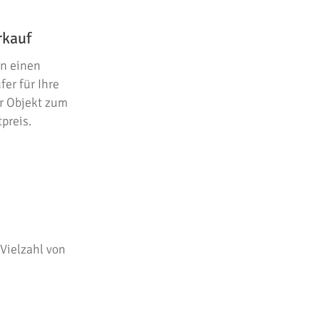
rkauf
en einen
er für Ihre
r Objekt zum
preis.
Vielzahl von