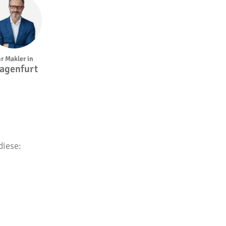
hr Makler in
agenfurt
diese: