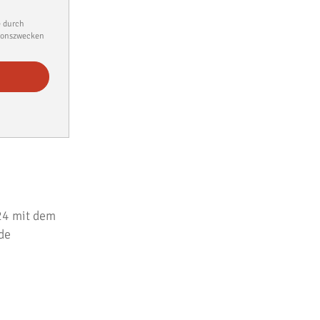
 durch
tionszwecken
24 mit dem
de