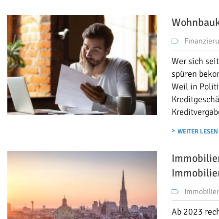
Wohnbaukr
Finanzier
Wer sich sei
spüren beko
Weil in Poli
Kreditgeschä
Kreditvergab
WEITER LESEN
Immobilien
Immobilie
Immobilie
Ab 2023 rec