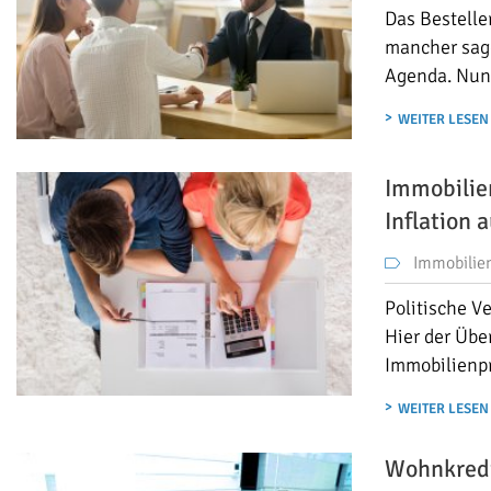
Das Bestelle
mancher sage
Agenda. Nun 
WEITER LESEN
Immobilie
Inflation 
Immobilie
Politische V
Hier der Übe
Immobilienp
WEITER LESEN
Wohnkredit