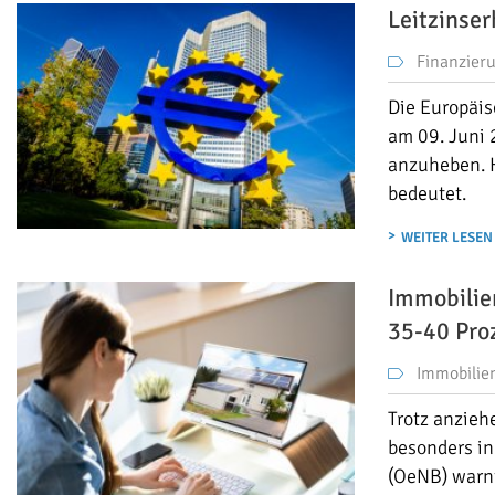
Leitzinse
Finanzier
Die Europäis
am 09. Juni 
anzuheben. H
bedeutet.
WEITER LESEN
Immobilie
35-40 Pro
Immobilie
Trotz anzieh
besonders in
(OeNB) warnt