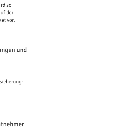
ird so
uf der
et vor.
lungen und
nsicherung:
ditnehmer