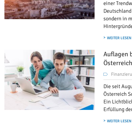
einer Trendw
Deutschland 
sondern in m
Hintergründ
WEITER LESEN
Auflagen 
Österreic
Finanzier
Die seit Aug
Österreich S
Ein Lichtbli
Erfüllung de
WEITER LESEN