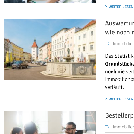
WEITER LESEN
Auswertung
wie noch 
Immobilie
Das Statisti
Grundstück
noch nie
sei
Immobilienpr
verläuft.
WEITER LESEN
Bestellerp
Immobilie