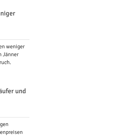
niger
men weniger
m Jänner
ruch.
äufer und
ngen
ienpreisen