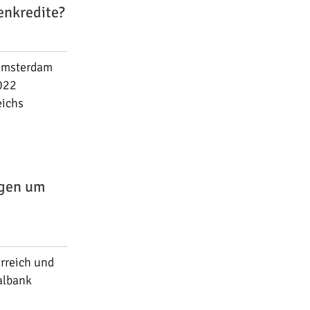
enkredite?
 Amsterdam
2022
eichs
ngen um
erreich und
albank