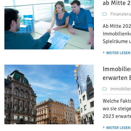
ab Mitte 
Finanzier
Ab Mitte 202
Immobilienkr
Spielräume 
WEITER LESEN
Immobilie
erwarten 
Immobilie
Welche Fakto
wo sie steig
2023 erwart
WEITER LESEN