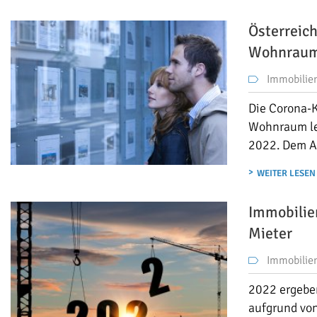
Österreic
Wohnraum 
Immobilie
Die Corona-K
Wohnraum lei
2022. Dem An
WEITER LESEN
Immobilie
Mieter
Immobilie
2022 ergeben
aufgrund vo