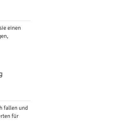
sie einen
gen,
g
h fallen und
rten für