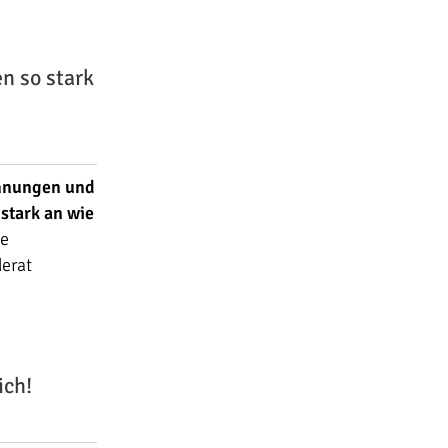
n so stark
hnungen und
 stark an wie
ie
erat
ich!