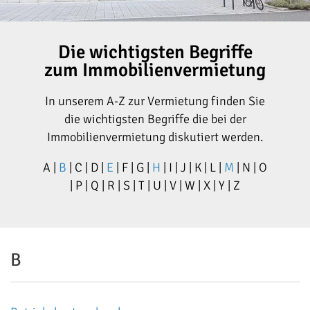
Die wichtigsten Begriffe
zum Immobilienvermietung
In unserem A-Z zur Vermietung finden Sie
die wichtigsten Begriffe die bei der
Immobilienvermietung diskutiert werden.
A |
B
| C | D |
E
| F | G |
H
| I | J | K | L |
M
| N | O
| P | Q | R | S | T | U | V | W | X | Y | Z
B