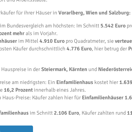
käufer für ihrer Häuser in
Vorarlberg, Wien und Salzburg:
 im Bundesvergleich am höchsten: Im Schnitt
5.542 Euro
pr
ozent mehr
als im Vorjahr.
nhäuser
im Mittel
4.910 Euro
pro Quadratmeter, sie
verteue
osten Käufer durchschnittlich
4.776 Euro
, hier betrug der
P
e Hauspreise in der
Steiermark, Kärnten
und
Niederösterrei
reise am niedrigsten: Ein
Einfamilienhaus
kostet hier
1.639
te
16,2 Prozent
innerhalb eines Jahres.
n Haus-Preise: Käufer zahlen hier für
Einfamilienhäuser 1.
familienhaus
im Schnitt
2.106 Euro
, Käufer zahlten rund
11