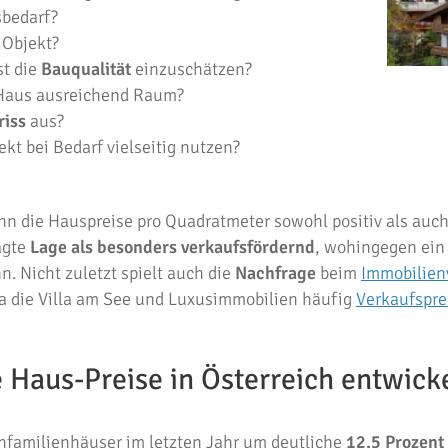
sbedarf?
 Objekt?
st die
Bauqualität
einzuschätzen?
 Haus ausreichend Raum?
iss
aus?
ekt bei Bedarf vielseitig nutzen?
nn die Hauspreise pro Quadratmeter sowohl positiv als auch
agte
Lage als besonders verkaufsfördernd
, wohingegen ein
 Nicht zuletzt spielt auch die
Nachfrage
beim
Immobilien
a die Villa am See und Luxusimmobilien häufig
Verkaufspre
e Haus-Preise in Österreich entwicke
infamilienhäuser im letzten Jahr um deutliche
12,5 Prozent