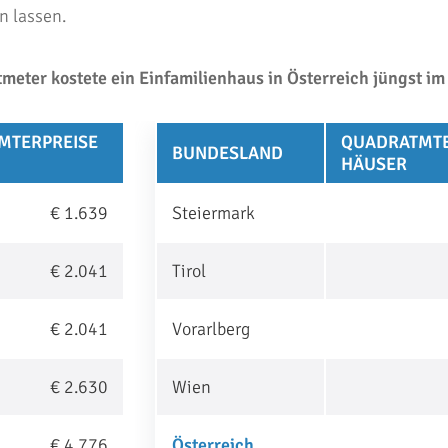
n lassen.
eter kostete ein Einfamilienhaus in Österreich jüngst im 
MTERPREISE
QUADRATMTE
BUNDESLAND
HÄUSER
€ 1.639
Steiermark
€ 2.041
Tirol
€ 2.041
Vorarlberg
€ 2.630
Wien
€ 4.776
Österreich