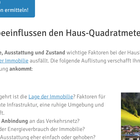
G
n ermitteln!
beeinflussen den Haus-Quadratmete
e, Ausstattung und Zustand
wichtige Faktoren bei der Hau
er Immobilie
ausfällt. Die folgende Auflistung verschafft I
tung
ankommt
:
ehrt ist die
Lage der Immobilie
? Faktoren für
ute Infrastruktur, eine ruhige Umgebung und
t.
e Anbindung
an das Verkehrsnetz?
der Energieverbrauch der Immobilie?
e Ausstattung eher einfach oder gehoben?