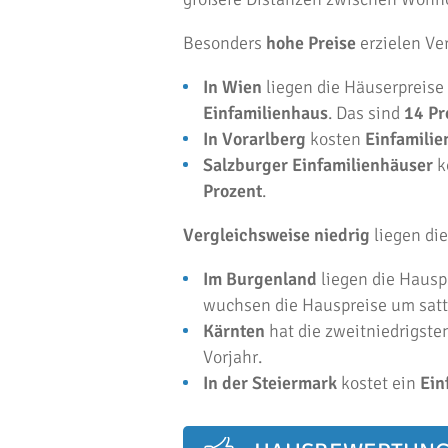
Besonders
hohe Preise
erzielen Ver
In Wien
liegen die Häuserpreise
Einfamilienhaus
. Das sind
14 Pr
In Vorarlberg
kosten
Einfamilie
Salzburger Einfamilienhäuser
k
Prozent
.
Vergleichsweise niedrig
liegen di
Im Burgenland
liegen die Hausp
wuchsen die Hauspreise um sat
Kärnten
hat die zweitniedrigste
Vorjahr.
In der Steiermark
kostet ein
Ein