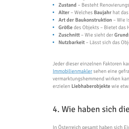
Zustand
– Besteht Renovierung
Alter
– Welches
Baujahr
hat das
Art der Baukonstruktion
– Wie i
Größe
des Objekts – Bietet das
Zuschnitt
– Wie sieht der
Grundr
Nutzbarkeit
– Lässt sich das Obj
Jeder dieser einzelnen Faktoren ka
Immobilienmakler
sehen eine gefr
vermarktungshemmend wirken kann.
erzielen
Liebhaberobjekte
wie etw
4. Wie haben sich di
In Österreich gesamt haben sich E