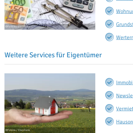
Wohnu
Grunds
Werter
Weitere Services für Eigentümer
Immobi
Newsle
Vermie
Hausor