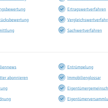
ngsbewertung
Ertragswertverfahren
tücksbewertung
Vergleichswertverfah
mittlung
Sachwertverfahren
liennews
Entrümpelung
tter abonnieren
Immobilienglossar
tung
Eigentümergemeinsch
dnung
Eigentümerversamml