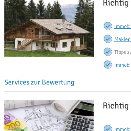
Richtig
Immobi
Makler
Tipps 
Immobil
Services zur Bewertung
Richtig
Immobi