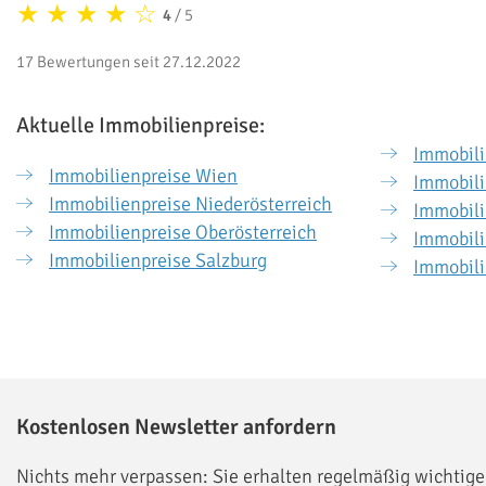
★
★
★
★
☆
4
/ 5
17 Bewertungen seit 27.12.2022
Aktuelle Immobilienpreise:
Immobili
Immobilienpreise Wien
Immobili
Immobilienpreise Niederösterreich
Immobili
Immobilienpreise Oberösterreich
Immobili
Immobilienpreise Salzburg
Immobili
Kostenlosen Newsletter anfordern
Nichts mehr verpassen: Sie erhalten regelmäßig wichtige