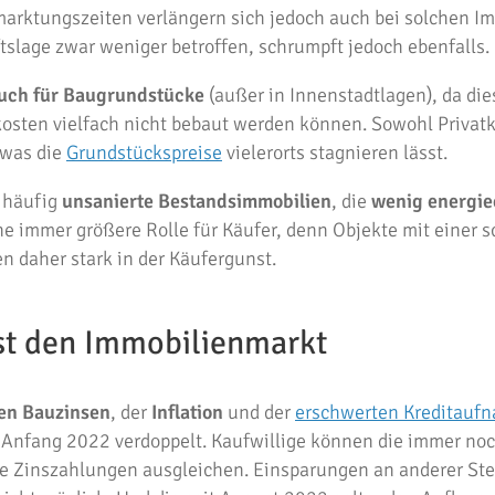
marktungszeiten verlängern sich jedoch auch bei solchen Im
ftslage zwar weniger betroffen, schrumpft jedoch ebenfalls.
auch für Baugrundstücke
(außer in Innenstadtlagen), da die
sten vielfach nicht bebaut werden können. Sowohl Privatk
 was die
Grundstückspreise
vielerorts stagnieren lässt.
 häufig
unsanierte Bestandsimmobilien
, die
wenig energiee
ne immer größere Rolle für Käufer, denn Objekte mit einer 
 daher stark in der Käufergunst.
st den Immobilienmarkt
en Bauzinsen
, der
Inflation
und der
erschwerten Kreditauf
t Anfang 2022 verdoppelt. Kaufwillige können die immer no
e Zinszahlungen ausgleichen. Einsparungen an anderer Stel