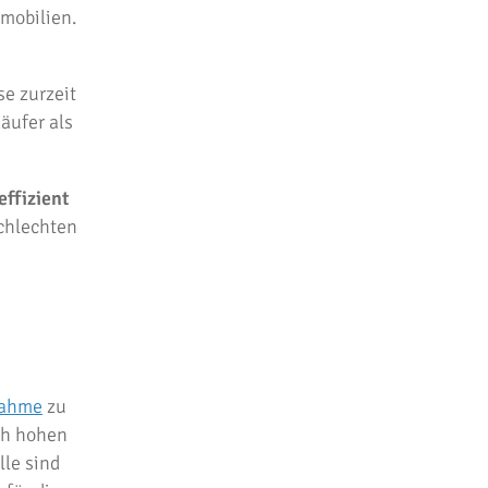
mobilien.
se zurzeit
äufer als
ffizient
schlechten
nahme
zu
ch hohen
le sind