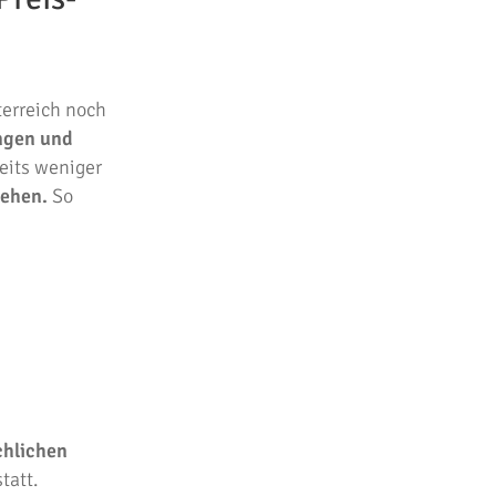
terreich noch
ngen und
reits weniger
gehen.
So
chlichen
tatt.