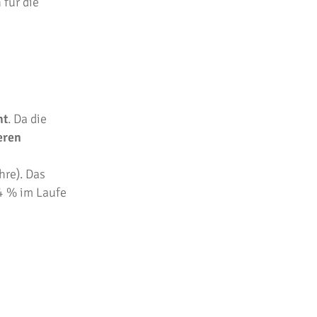
für die
ht
. Da die
eren
hre). Das
4 % im Laufe