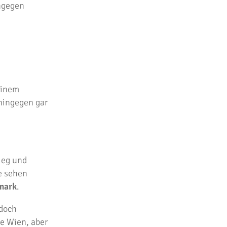
ingegen
einem
hingegen gar
tieg und
e sehen
rmark
.
edoch
ie Wien, aber