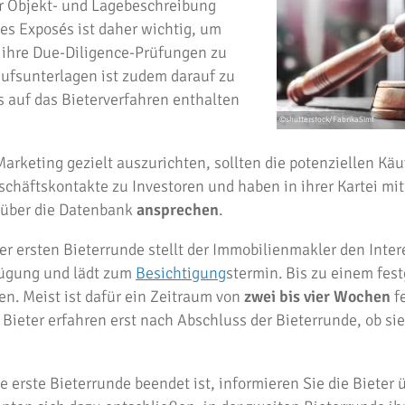
r Objekt- und Lagebeschreibung
des Exposés ist daher wichtig, um
r ihre Due-Diligence-Prüfungen zu
kaufsunterlagen ist zudem darauf zu
s auf das Bieterverfahren enthalten
rketing gezielt auszurichten, sollten die potenziellen Käu
chäftskontakte zu Investoren und haben in ihrer Kartei m
über die Datenbank
ansprechen
.
 ersten Bieterrunde stellt der Immobilienmakler den Inter
fügung und lädt zum
Besichtigung
stermin. Bis zu einem fes
n. Meist ist dafür ein Zeitraum von
zwei bis vier Wochen
fe
en Bieter erfahren erst nach Abschluss der Bieterrunde, ob si
erste Bieterrunde beendet ist, informieren Sie die Bieter 