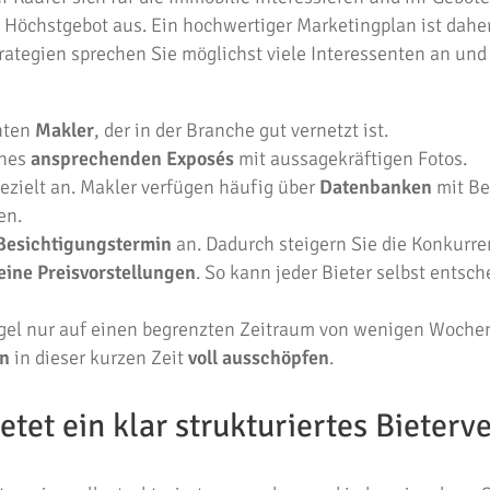
 Höchstgebot aus. Ein hochwertiger Marketingplan ist daher 
rategien sprechen Sie möglichst viele Interessenten an un
nten
Makler
, der in der Branche gut vernetzt ist.
ines
ansprechenden Exposés
mit aussagekräftigen Fotos.
ezielt an. Makler verfügen häufig über
Datenbanken
mit Be
en.
Besichtigungstermin
an. Dadurch steigern Sie die Konkurre
eine Preisvorstellungen
. So kann jeder Bieter selbst entsch
Regel nur auf einen begrenzten Zeitraum von wenigen Woche
en
in dieser kurzen Zeit
voll ausschöpfen
.
etet ein klar strukturiertes Bieterv