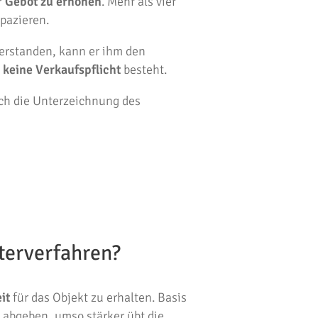
r
Gebot zu erhöhen
. Mehr als vier
pazieren.
erstanden, kann er ihm den
a
keine Verkaufspflicht
besteht.
ch die Unterzeichnung des
terverfahren?
it
für das Objekt zu erhalten. Basis
e abgeben, umso stärker übt die