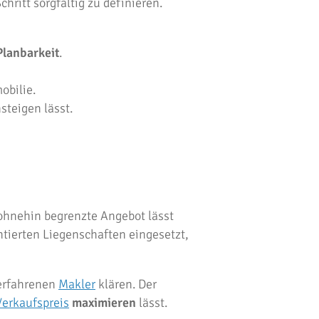
hritt sorgfältig zu definieren.
Planbarkeit
.
obilie.
steigen lässt.
 ohnehin begrenzte Angebot lässt
ntierten Liegenschaften eingesetzt,
 erfahrenen
Makler
klären. Der
Verkaufspreis
maximieren
lässt.