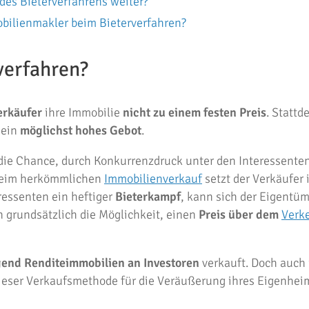
des Bieterverfahrens weiter?
obilienmakler beim Bieterverfahren?
rverfahren?
erkäufer
ihre Immobilie
nicht zu einem festen Preis
. Stattd
 ein
möglichst hohes Gebot
.
die Chance, durch Konkurrenzdruck unter den Interessenten
 beim herkömmlichen
Immobilienverkauf
setzt der Verkäufer
eressenten ein heftiger
Bieterkampf
, kann sich der Eigentü
 grundsätzlich die Möglichkeit, einen
Preis über dem
Verke
end Renditeimmobilien an Investoren
verkauft. Doch auch
ieser Verkaufsmethode für die Veräußerung ihres Eigenhei