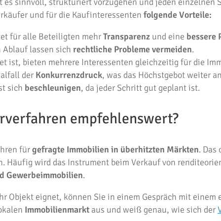
 es sinnvoll, strukturiert vorzugehen und jeden einzelnen Sc
erkäufer und für die Kaufinteressenten
folgende Vorteile:
tet für alle Beteiligten mehr
Transparenz
und eine
bessere 
 Ablauf lassen sich
rechtliche Probleme vermeiden
.
tet ist, bieten mehrere Interessenten gleichzeitig für die Imm
alfall der
Konkurrenzdruck
, was das Höchstgebot weiter an
st sich
beschleunigen
, da jeder Schritt gut geplant ist.
terverfahren empfehlenswert?
ahren für
gefragte Immobilien in überhitzten Märkten
. Das
n. Häufig wird das Instrument beim Verkauf von renditeorie
nd Gewerbeimmobilien
.
hr Objekt eignet, können Sie in einem Gespräch mit einem
lokalen
Immobilienmarkt
aus und weiß genau, wie sich der