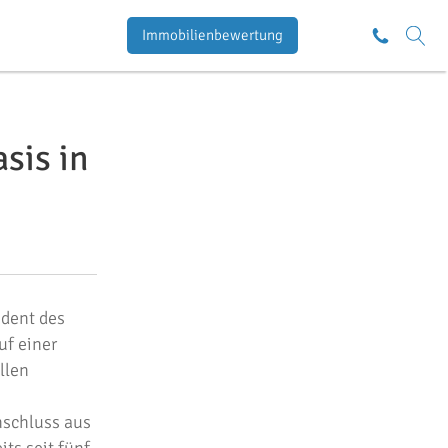
Immobilienbewertung
sis in
ident des
uf einer
llen
nschluss aus