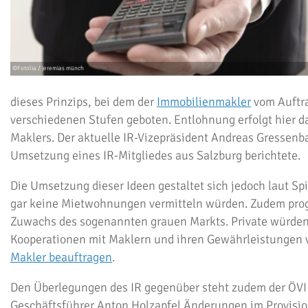
dieses Prinzips, bei dem der
Immobilienmakler
vom Auftra
verschiedenen Stufen geboten. Entlohnung erfolgt hier 
Maklers. Der aktuelle IR-Vizepräsident Andreas Gressenba
Umsetzung eines IR-Mitgliedes aus Salzburg berichtete.
Die Umsetzung dieser Ideen gestaltet sich jedoch laut Spi
gar keine Mietwohnungen vermitteln würden. Zudem progn
Zuwachs des sogenannten grauen Markts. Private würde
Kooperationen mit Maklern und ihren Gewährleistungen vo
Makler beauftragen
.
Den Überlegungen des IR gegenüber steht zudem der
ÖVI
Geschäftsführer Anton Holzapfel Änderungen im Provisions