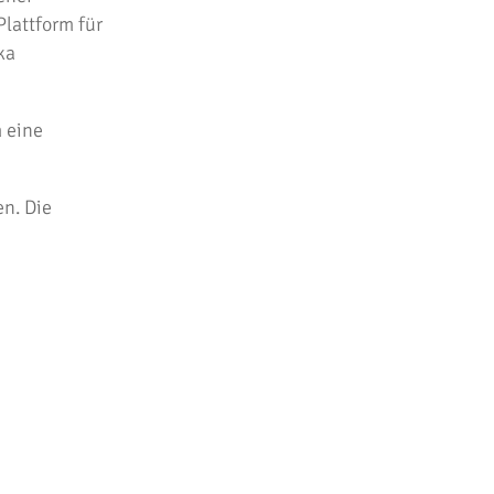
Plattform für
ka
m eine
en. Die