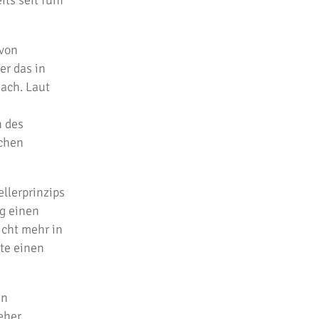
ts seit fünf
 von
er das in
nach. Laut
n des
ichen
llerprinzips
g einen
cht mehr in
te einen
en
eher