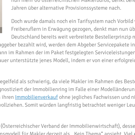
nun mehr 60 österreichischen Maklerbüros, denkt berei
Jahren über alternative Provisionssysteme nach.
Doch wurde damals noch ein Tarifsystem nach Vorbild
Freiberuflern in Erwägung gezogen, denkt man nun üb
Deutschland bereits weit verbreitete Bestellerprinzip 
ggeber bezahlt wird, werden dem Abgeber Servicepakete in
dann im Rahmen der im Paket festgelegten Serviceleistunge
uer unterstützte jenes Modell, indem er von einer erfolgre
egelfeld als schwierig, da viele Makler im Rahmen des Beste
ostiziert der Immobilienring im Falle einer Modelländerun
n ihren
Immobilienverkauf
ohne jegliches Fachwissen und ni
llziehen. Somit würden langfristig betrachtet weniger Leu
(Österreichischer Verband der Immobilienwirtschaft), dess
modell für Makler derzeit als ,,Kein Thema“ ansieht. Viel 